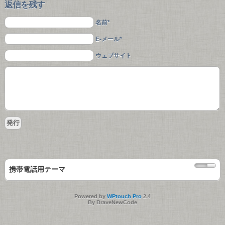
返信を残す
名前*
E-メール*
ウェブサイト
携帯電話用テーマ
Powered by
WPtouch Pro
2.4
By BraveNewCode