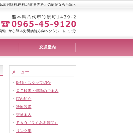
断,放射線科,内科,消化器内科』の病院なら当院へ
メニュー
医師・スタッフ紹介
ＣＴ検査・健診のご案内
院内紹介
診療設備
交通案内
ＦＡＱ（良くある質問）
リンク集