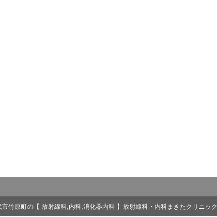
10 八代市竹原町の【 放射線科,内科,消化器内科 】放射線科・内科まきたクリニック All Ri