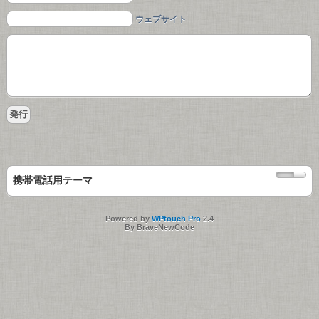
ウェブサイト
携帯電話用テーマ
Powered by
WPtouch Pro
2.4
By BraveNewCode